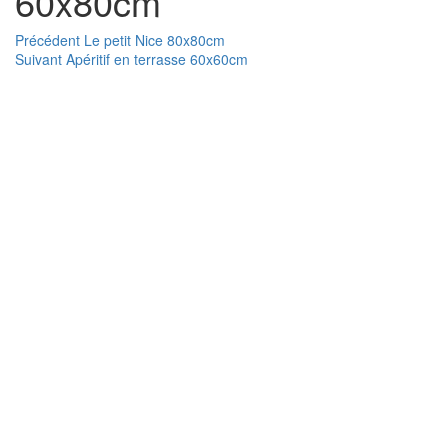
60x80cm
Navigation
Article
Précédent
Le petit Nice 80x80cm
Article
précédent :
Suivant
Apéritif en terrasse 60x60cm
de
suivant :
l’article