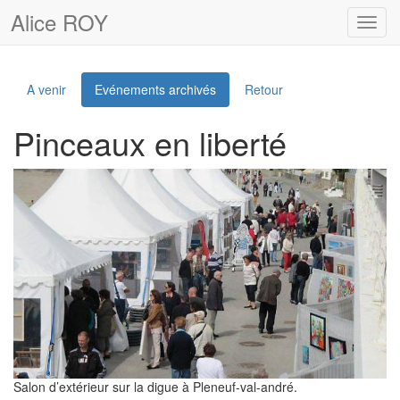
Alice ROY
Toggl
navig
A venir
Evénements archivés
Retour
Pinceaux en liberté
Salon d’extérieur sur la digue à Pleneuf-val-andré.