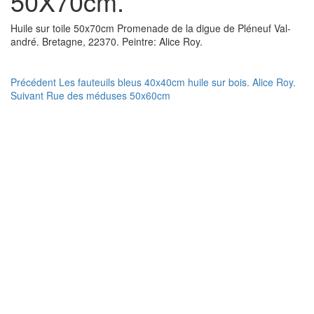
50X70cm.
Huile sur toile 50x70cm Promenade de la digue de Pléneuf Val-
andré. Bretagne, 22370. Peintre: Alice Roy.
Navigation
Article
Précédent
Les fauteuils bleus 40x40cm huile sur bois. Alice Roy.
Article
précédent :
Suivant
Rue des méduses 50x60cm
de
suivant :
l’article