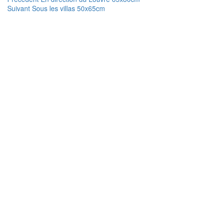
Navigation
Article
précédent :
Suivant
Sous les villas 50x65cm
de
suivant :
l’article