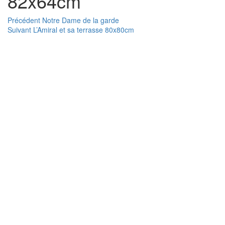
82x64cm
Navigation
Article
Précédent
Notre Dame de la garde
Article
précédent :
Suivant
L’Amiral et sa terrasse 80x80cm
de
suivant :
l’article