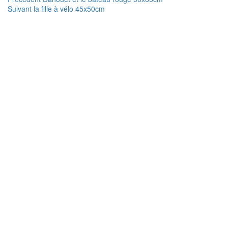
Navigation
Article
précédent :
Suivant
la fille à vélo 45x50cm
de
suivant :
l’article