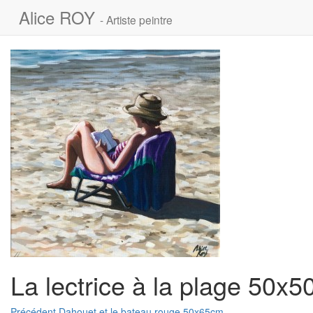
Alice ROY
- Artiste peintre
La lectrice à la plage 50x
Article
Précédent
Dahouet et le bateau rouge 50x65cm