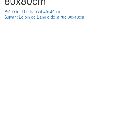
80x80cm
Navigation
Article
Précédent
Le transat 40x40cm
Article
précédent :
Suivant
Le pin de L’angle de la rue 30x40cm
de
suivant :
l’article