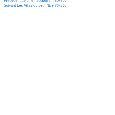
Navigation
Article
Précédent
Le chien accueillant 80x80cm
Article
précédent :
Suivant
Les Villas du petit Nice 73x60cm
de
suivant :
l’article