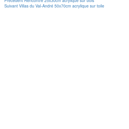
Navigation
Article
Précédent
Rencontre 25x30cm acrylique sur bois
Article
précédent :
Suivant
Villas du Val-André 50x70cm acrylique sur toile
de
suivant :
l’article