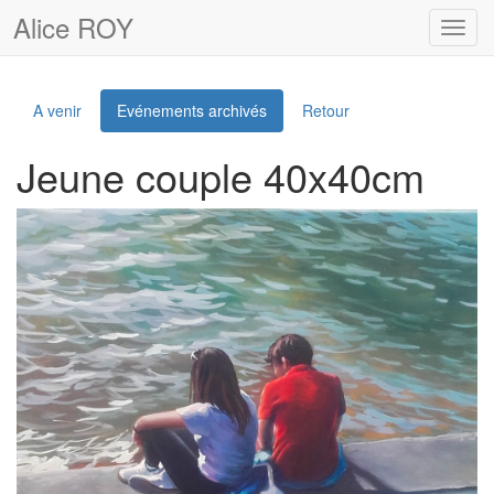
Alice ROY
Toggl
navig
A venir
Evénements archivés
Retour
Jeune couple 40x40cm