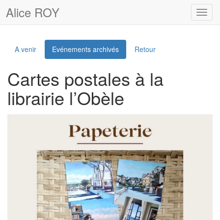
Alice ROY
Toggl
navig
A venir
Evénements archivés
Retour
Cartes postales à la
librairie l’Obèle