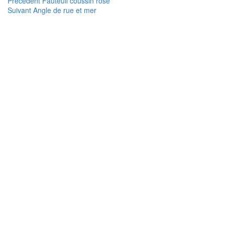
Navigation
Article
Précédent
Fauteuil coussin rose
Article
précédent :
Suivant
Angle de rue et mer
de
suivant :
l’article