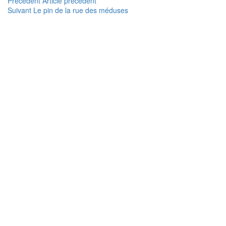
Navigation
Article
Précédent
Article précédent
Article
précédent :
Suivant
Le pin de la rue des méduses
de
suivant :
l’article