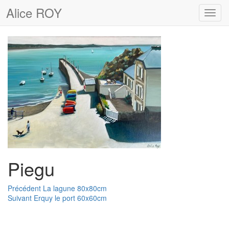
Alice ROY
Toggl
navig
Piegu
Navigation
Article
Précédent
La lagune 80x80cm
Article
précédent :
Suivant
Erquy le port 60x60cm
de
suivant :
l’article