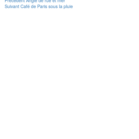
Navigation
Article
Précédent
Angle de rue et mer
Article
précédent :
Suivant
Café de Paris sous la pluie
de
suivant :
l’article