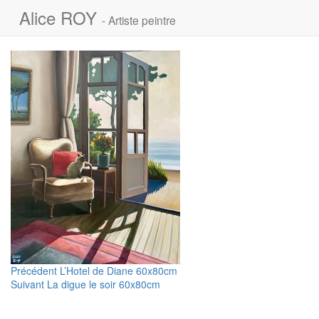
Alice ROY
- Artiste peintre
Navigation
Article
Précédent
L’Hotel de Diane 60x80cm
Article
précédent :
Suivant
La digue le soir 60x80cm
de
suivant :