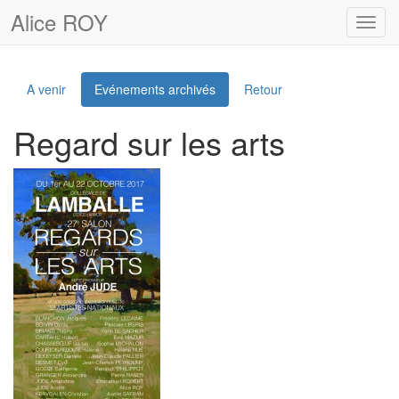
Alice ROY
Toggl
navig
A venir
Evénements archivés
Retour
Regard sur les arts