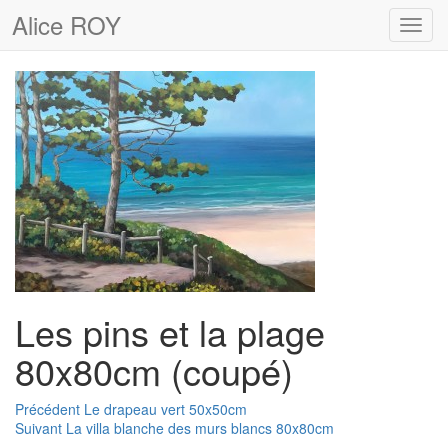
Alice ROY
Toggl
navig
Les pins et la plage
80x80cm (coupé)
Navigation
Article
Précédent
Le drapeau vert 50x50cm
Article
précédent :
Suivant
La villa blanche des murs blancs 80x80cm
suivant :