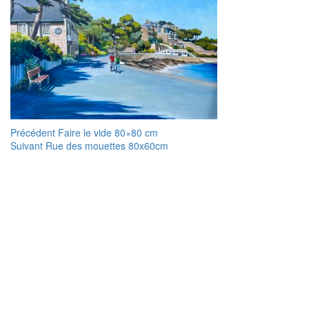
Navigation
Article
Précédent
Faire le vide 80×80 cm
Article
précédent :
Suivant
Rue des mouettes 80x60cm
de
suivant :
l’article