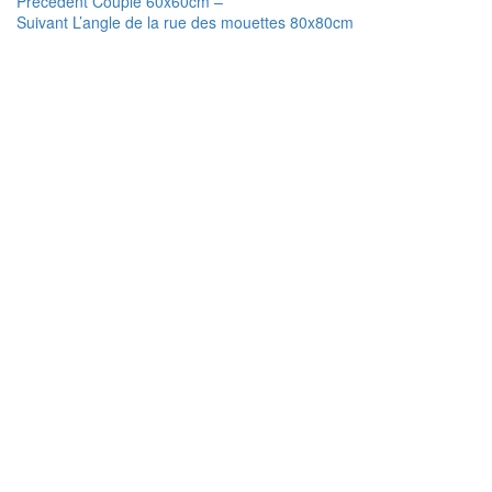
Navigation
Article
Précédent
Couple 60x60cm –
Article
précédent :
Suivant
L’angle de la rue des mouettes 80x80cm
de
suivant :
l’article