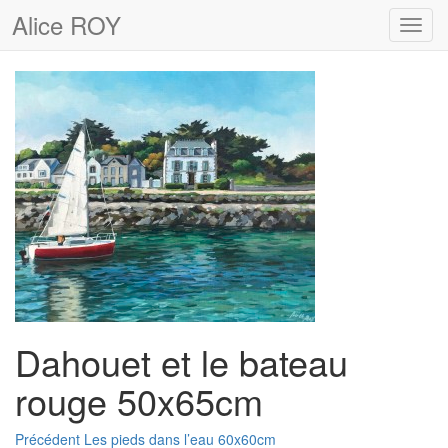
Alice ROY
Toggl
navig
Dahouet et le bateau
rouge 50x65cm
Navigation
Article
Précédent
Les pieds dans l’eau 60x60cm