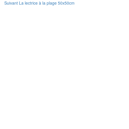
Article
précédent :
Suivant
La lectrice à la plage 50x50cm
de
suivant :
l’article