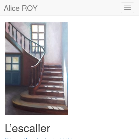
Alice ROY
Toggl
navig
L’escalier