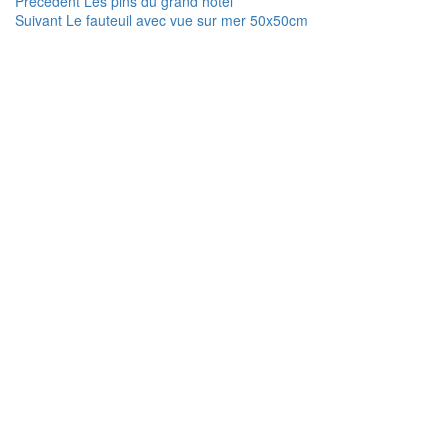
Navigation
Article
Précédent
Les pins du grand hôtel
Article
précédent :
Suivant
Le fauteuil avec vue sur mer 50x50cm
de
suivant :
l’article