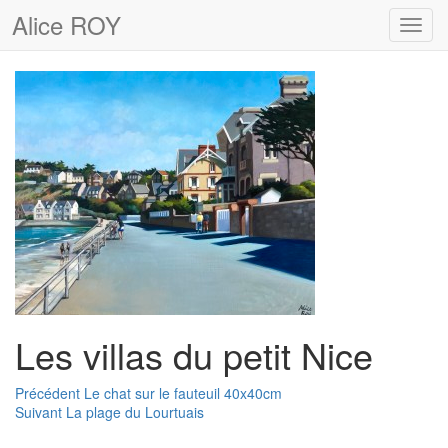
Alice ROY
Toggl
navig
Les villas du petit Nice
Navigation
Article
Précédent
Le chat sur le fauteuil 40x40cm
Article
précédent :
Suivant
La plage du Lourtuais
de
suivant :